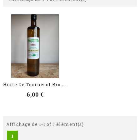
VOIR LES DÉTAILS
H
Uile De Tournesol Bio En...
6,00 €
Affichage de 1-1 of 1 élément(s)
1