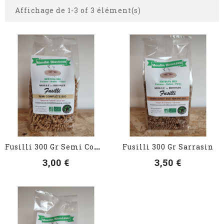
Affichage de 1-3 of 3 élément(s)
VOIR LES DÉTAILS
VOIR LES DÉTAILS
F
Usilli 300 Gr Semi Complète
Fusilli 300 Gr Sarrasin
3,00 €
3,50 €