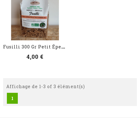
VOIR LES DÉTAILS
F
Usilli 300 Gr Petit Épeautre
4,00 €
Affichage de 1-3 of 3 élément(s)
1