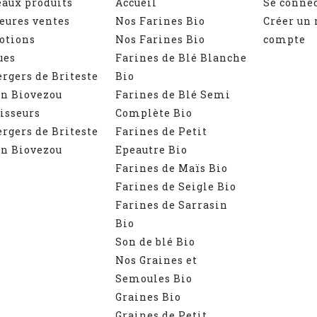
aux produits
Accueil
Se conne
eures ventes
Nos Farines Bio
Créer un
otions
Nos Farines Bio
compte
ues
Farines de Blé Blanche
ergers de Briteste
Bio
n Biovezou
Farines de Blé Semi
isseurs
Complète Bio
ergers de Briteste
Farines de Petit
n Biovezou
Epeautre Bio
Farines de Maïs Bio
Farines de Seigle Bio
Farines de Sarrasin
Bio
Son de blé Bio
Nos Graines et
Semoules Bio
Graines Bio
Graines de Petit