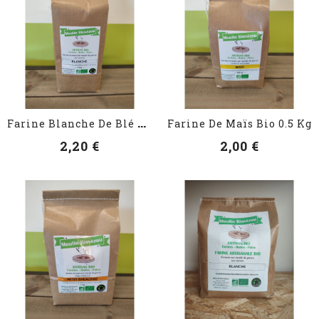
VOIR LES DÉTAILS
VOIR LES DÉTAILS
F
Arine Blanche De Blé Bio 1 Kg
Farine De Maïs Bio 0.5 Kg
2,20 €
2,00 €
VOIR LES DÉTAILS
VOIR LES DÉTAILS