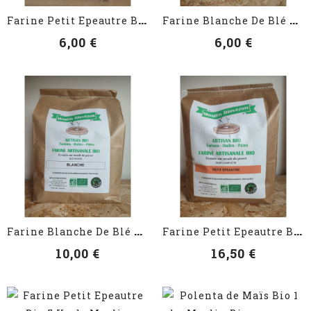
F
Arine Petit Epeautre Bio 1 Kg
F
Arine Blanche De Blé Bio 3 Kg
6,00 €
6,00 €
VOIR LES DÉTAILS
VOIR LES DÉTAILS
F
Arine Blanche De Blé Bio 5 Kg
F
Arine Petit Epeautre Bio 3 Kg
10,00 €
16,50 €