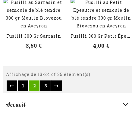
VOIR LES DÉTAILS
VOIR LES DÉTAILS
F
Usilli 300 Gr Petit Épeautre
Fusilli 300 Gr Sarrasin
3,50 €
4,00 €
Affichage de 13-24 of 35 élément(s)
1
2
3
Accueil