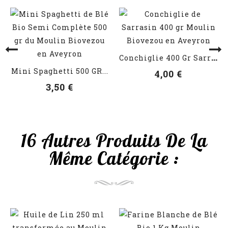
VOIR LES DÉTAILS
C
Onchiglie 400 Gr Sarrasin
VOIR LES DÉTAILS
Mini Spaghetti 500 GR...
4,00 €
3,50 €
16 Autres Produits De La
Même Catégorie :