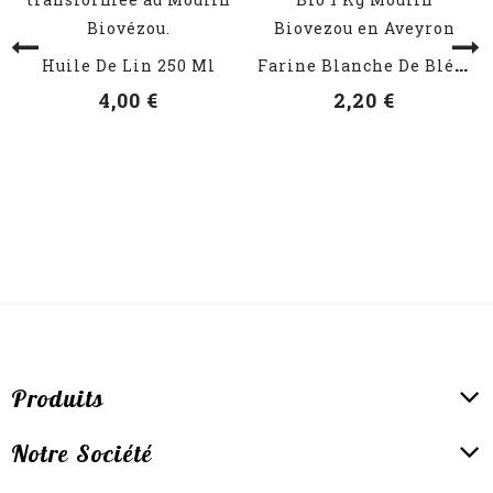
VOIR LES DÉTAILS
VOIR LES DÉTAILS
F
Arine Blanche De Blé Bio 1 Kg
Huile De Lin 250 Ml
4,00 €
2,20 €
Produits
Notre Société