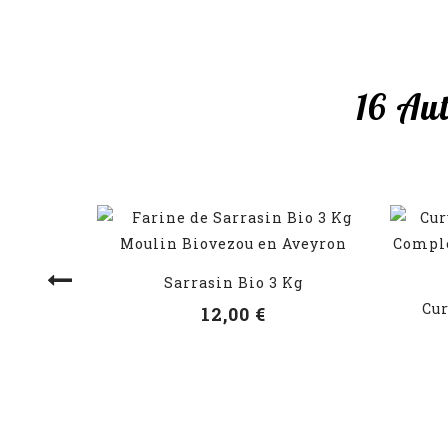
16 Au
Sarrasin Bio 3 Kg
VOIR LES DÉTAILS
Cur
12,00 €