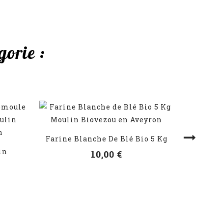
orie :
Fusill
V
Farine Blanche De Blé Bio 5 Kg
VOIR LES DÉTAILS
in
10,00 €