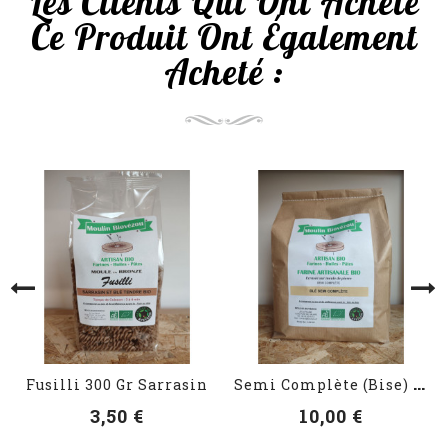
Les Clients Qui Ont Acheté
Ce Produit Ont Également
Acheté :
VOIR LES DÉTAILS
VOIR LES DÉTAILS
S
Emi Complète (Bise) De Blé...
Fusilli 300 Gr Sarrasin
3,50 €
10,00 €