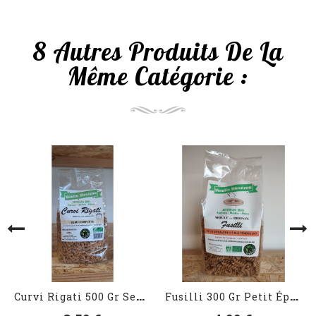
8 Autres Produits De La
Même Catégorie :
VOIR LES DÉTAILS
VOIR LES DÉTAILS
C
Urvi Rigati 500 Gr Semi...
F
Usilli 300 Gr Petit Épeautre