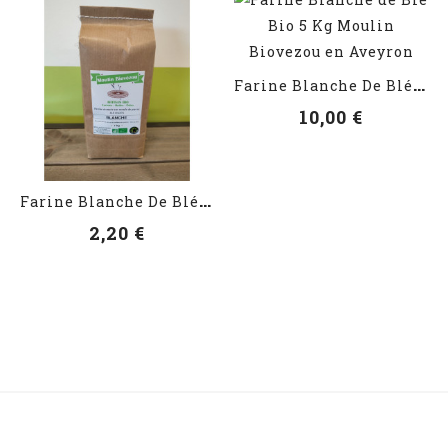
VOIR LES DÉTAILS
F
Arine Blanche De Blé Bio 5 Kg
10,00 €
VOIR LES DÉTAILS
F
Arine Blanche De Blé Bio 1 Kg
2,20 €