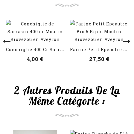
VOIR LES DÉTAILS
VOIR LES DÉTAILS
C
Onchiglie 400 Gr Sarrasin
F
Arine Petit Epeautre Bio 5 Kg
4,00 €
27,50 €
2 Autres Produits De La
Même Catégorie :