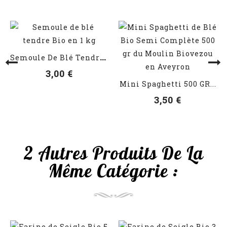
S
Emoule De Blé Tendre Bio 1 Kg
VOIR LES DÉTAILS
VOIR LES DÉTAILS
3,00 €
Mini Spaghetti 500 GR...
3,50 €
2 Autres Produits De La
Même Catégorie :