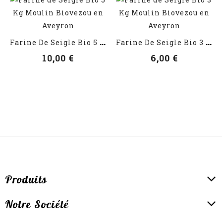
VOIR LES DÉTAILS
VOIR LES DÉTAILS
F
Arine De Seigle Bio 5 Kg
F
Arine De Seigle Bio 3 Kg
10,00 €
6,00 €
Produits
Notre Société