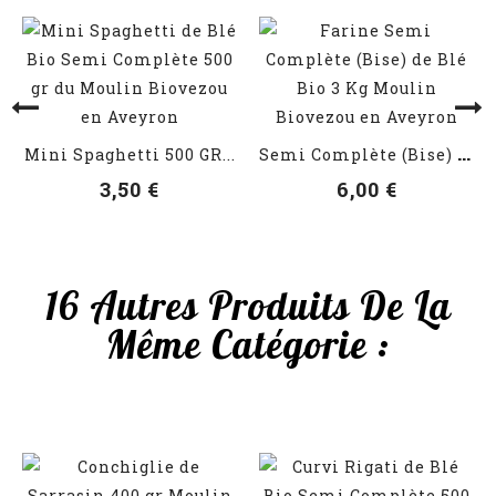
VOIR LES DÉTAILS
VOIR LES DÉTAILS
S
Emi Complète (Bise) De Blé...
Mini Spaghetti 500 GR...
3,50 €
6,00 €
16 Autres Produits De La
Même Catégorie :