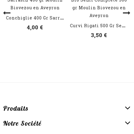
VOIR LES DÉTAILS
C
Onchiglie 400 Gr Sarrasin
VOIR LES DÉTAILS
C
Urvi Rigati 500 Gr Semi...
4,00 €
3,50 €
Produits
Notre Société