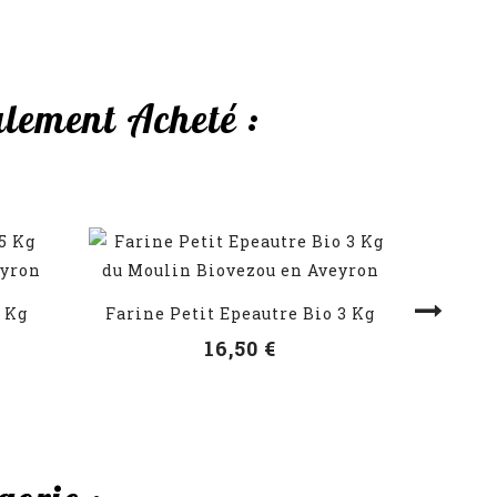
alement Acheté :
Torti
V
5 Kg
Farine Petit Epeautre Bio 3 Kg
VOIR LES DÉTAILS
16,50 €