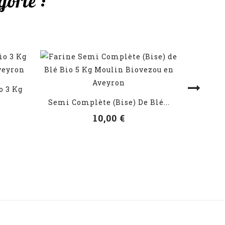
orie :
V
o 3 Kg
VOIR LES DÉTAILS
Semi Complète (Bise) De Blé...
10,00 €